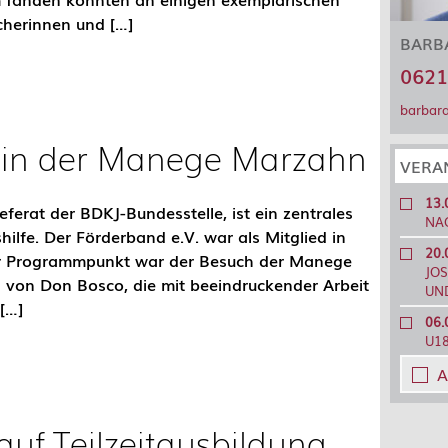
cherinnen und […]
BARB
0621
barbar
 in der Manege Marzahn
VERA
13.
ferat der BDKJ-Bundesstelle, ist ein zentrales
NA
ilfe. Der Förderband e.V. war als Mitglied in
20.
rer Programmpunkt war der Besuch der Manege
JOS
 von Don Bosco, die mit beeindruckender Arbeit
UN
[…]
06.
U1
A
auf Teilzeitausbildung