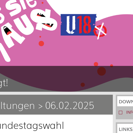
t!
ltungen > 06.02.2025
DOWN
IN
undestagswahl
LINK