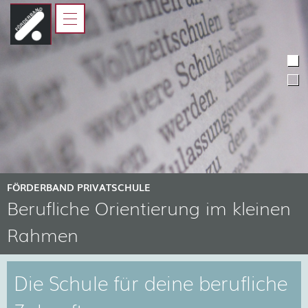
HOME
FÖRDERBAND
JUGENDLICHE
ELTERN, AUSBILDER UND
LEHRER
KOOPERATIONSPARTNER
FÖRDERBAND PRIVATSCHULE
Berufliche Orientierung im kleinen
Rahmen
Die Schule für deine berufliche