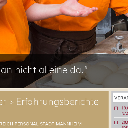
an nicht alleine da.”
r > Erfahrungsberichte
VERA
13.
NA
20.
EREICH PERSONAL STADT MANNHEIM
JOS