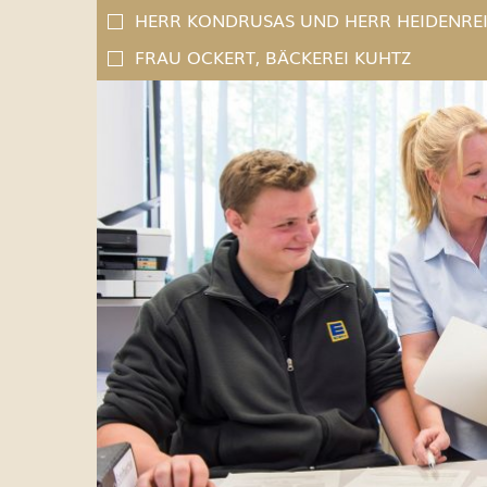
HERR KONDRUSAS UND HERR HEIDENREI
FRAU OCKERT, BÄCKEREI KUHTZ