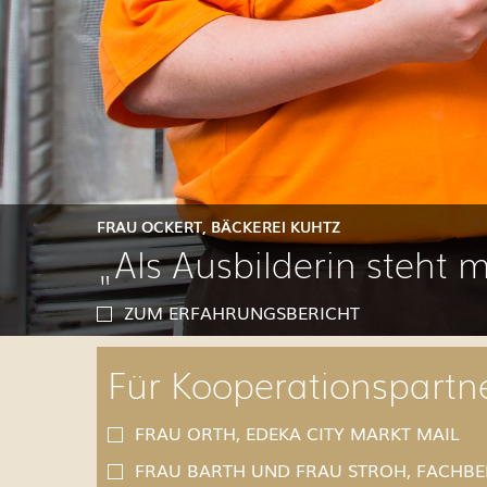
FRAU OCKERT, BÄCKEREI KUHTZ
„Als Ausbilderin steht m
ZUM ERFAHRUNGSBERICHT
Für Kooperationspartne
FRAU ORTH, EDEKA CITY MARKT MAIL
FRAU BARTH UND FRAU STROH, FACHB