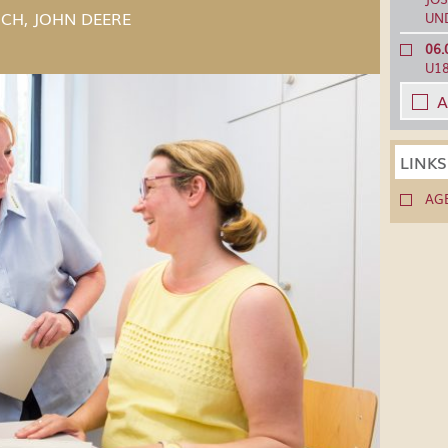
CH, JOHN DEERE
UN
06.
U1
A
LINK
AG