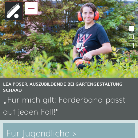
HOME
FÖRDERBAND
JUGENDLICHE
ELTERN, AUSBILDER UND
LEHRER
KOOPERATIONSPARTNER
LEA POSER, AUSZUBILDENDE BEI GARTENGESTALTUNG
SCHAAD
„Für mich gilt: Förderband passt
auf jeden Fall!”
Für Jugendliche >