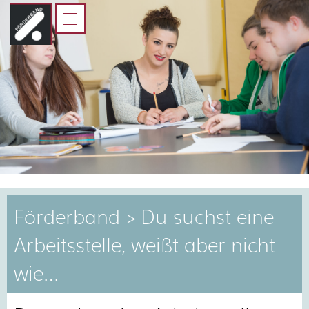
HOME
FÖRDERBAND
JUGENDLICHE
ELTERN, AUSBILDER UND
LEHRER
KOOPERATIONSPARTNER
Förderband > Du suchst eine
Arbeitsstelle, weißt aber nicht
wie…