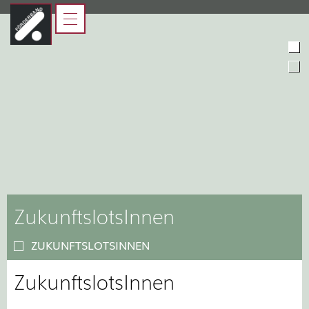
HOME
FÖRDERBAND
JUGENDLICHE
ELTERN, AUSBILDER UND
LEHRER
KOOPERATIONSPARTNER
ZukunftslotsInnen
ZUKUNFTSLOTSINNEN
ZukunftslotsInnen